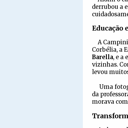
derrubou a e
cuidadosamen
Educação e
A Campini
Corbélia, a 
Barella
, e a
vizinhas. Co
levou muitos
U
ma fotog
da professor
morava com 
Transforma