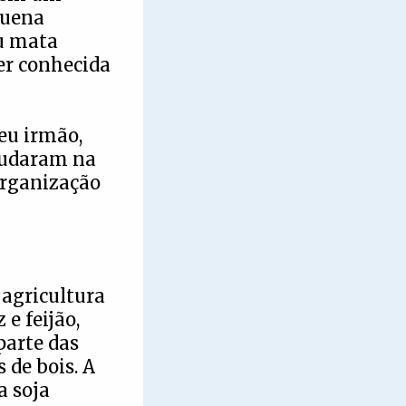
quena
ou mata
ser conhecida
seu irmão,
ajudaram na
organização
 agricultura
 e feijão,
parte das
 de bois. A
a soja