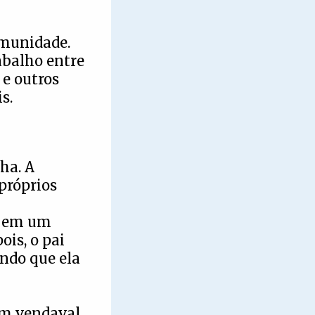
munidade.
abalho entre
 e outros
s.
ha. A
próprios
eu em um
is, o pai
ndo que ela
um vendaval