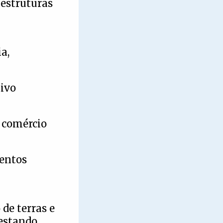
estruturas
a,
tivo
e comércio
ventos
de terras e
restando