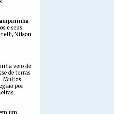
s
ampininha
,
os e seus
elli, Nilson
inha veio de
sse de terras
1. Muitos
egião por
meiras
irem um