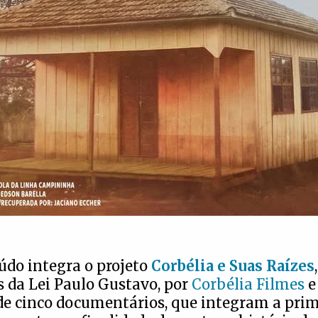
údo integra o projeto
Corbélia e Suas Raízes
 da Lei Paulo Gustavo, por
Corbélia Filmes
e
de cinco documentários, que integram a prim