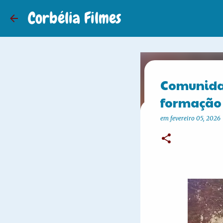
Corbélia Filmes
Comunida
formação 
em
fevereiro 05, 2026
Industrial
história d
em
agosto 07, 2026
A 
1