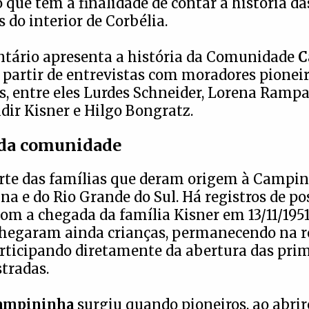
o que tem a finalidade de contar a história da
do interior de Corbélia.
tário apresenta a história da Comunidade
C
 partir de entrevistas com moradores pioneir
, entre eles Lurdes Schneider, Lorena Rampan
ldir Kisner e Hilgo Bongratz.
da comunidade
rte das famílias que deram origem à Campin
na e do Rio Grande do Sul. Há registros de po
 com a chegada da família Kisner em 13/11/195
hegaram ainda crianças, permanecendo na r
rticipando diretamente da abertura das pri
stradas.
ampininha
surgiu quando pioneiros, ao abr