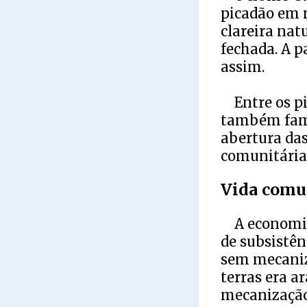
picadão em 
clareira nat
fechada. A p
assim.
Entre os p
também fam
abertura das
comunitária
Vida comun
A economia
de subsistênc
sem mecaniza
terras era a
mecanização 