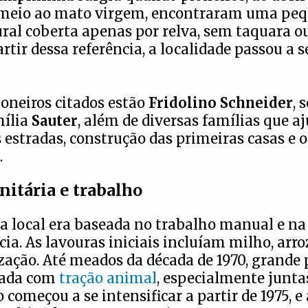
meio ao mato virgem, encontraram uma pe
ural coberta apenas por relva, sem taquara 
artir dessa referência, a localidade passou a 
ioneiros citados estão
Fridolino Schneider
, 
ília
Sauter
, além de diversas famílias que 
 estradas, construção das primeiras casas e 
.
itária e trabalho
 local era baseada no trabalho manual e na
ia. As lavouras iniciais incluíam milho, arroz
ção. Até meados da década de 1970, grande 
rada com
tração animal
, especialmente juntas
começou a se intensificar a partir de 1975, e 