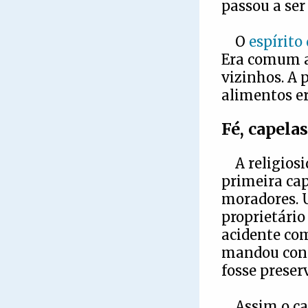
passou a ser
O
espírito
Era comum a 
vizinhos. A 
alimentos er
Fé, capela
A religios
primeira cap
moradores. 
proprietário
acidente com
mandou cons
fosse preser
Assim o c