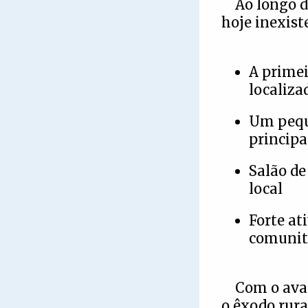
Ao longo 
hoje inexist
A primei
localiz
Um peque
principa
Salão de
local
Forte at
comunit
Com o avan
o êxodo rura