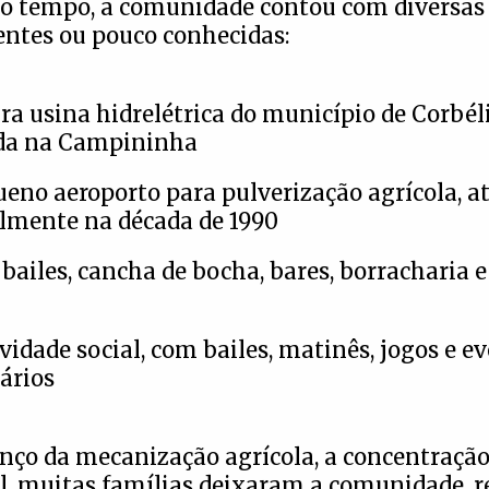
do tempo, a comunidade contou com diversas 
entes ou pouco conhecidas:
ra usina hidrelétrica do município de Corbéli
ada na Campininha
no aeroporto para pulverização agrícola, a
lmente na década de 1990
 bailes, cancha de bocha, bares, borracharia 
ividade social, com bailes, matinês, jogos e e
ários
ço da mecanização agrícola, a concentração 
l, muitas famílias deixaram a comunidade, 