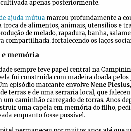
 cultivada apenas posteriormente.
 de ajuda mútua
marcou profundamente a co
troca de alimentos, animais, utensílios e tr
produção de melado, rapadura, banha, salame
a compartilhada, fortalecendo os laços sociai
s e memória
idade sempre teve papel central na Campinin
ela foi construída com madeira doada pelos 
Um episódio marcante envolve
Nene Picsius
,
 de terras e de uma serraria local, que falec
 um caminhão carregado de torras. Anos depo
truir uma capela em memória do filho, pedi
vada enquanto fosse possível.
apitel permaneceu por muitos anos até que 