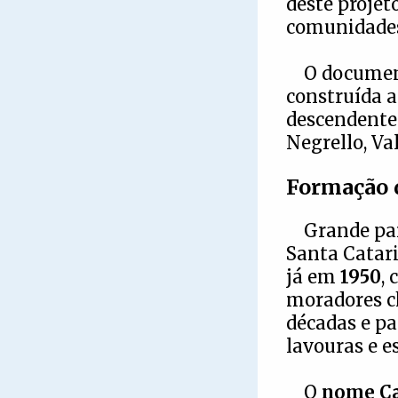
deste projet
comunidades 
O documen
construída a
descendentes
Negrello, Va
Formação 
Grande pa
Santa Catari
já em
1950
,
moradores c
décadas e pa
lavouras e e
O
nome C