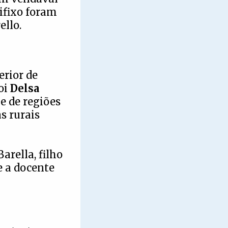
cifixo foram
ello.
erior de
oi
Delsa
e de regiões
s rurais
arella, filho
e a docente