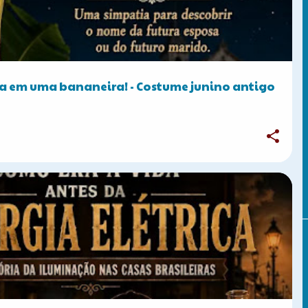
a em uma bananeira! - Costume junino antigo
A DO BRASIL