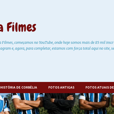
Pular para o conteúdo principal
a Filmes
a Filmes, começamos no YouTube, onde hoje somos mais de 85 mil insc
tagram e, agora, para completar, estamos com força total aqui no site,
 HISTÓRIA DE CORBÉLIA
FOTOS ANTIGAS
FOTOS ATUAIS DE
FOTOS ANTIGAS