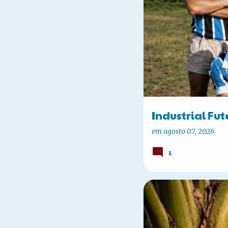
s
t
a
g
e
n
Industrial Fut
s
em
agosto 07, 2026
1
COSTUMES ANTIGOS