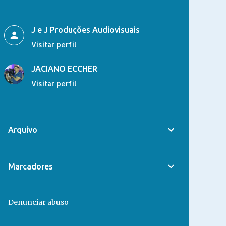
c
s
u
e
t
T
b
a
u
o
g
b
J e J Produções Audiovisuais
o
r
e
k
a
Visitar perfil
m
JACIANO ECCHER
Visitar perfil
Arquivo
Marcadores
Denunciar abuso