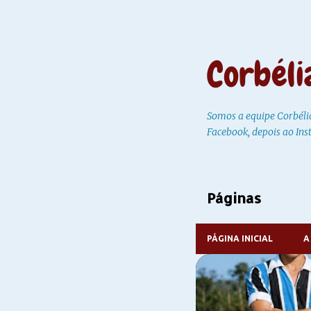
Corbéli
Somos a equipe Corbéli
Facebook, depois ao Ins
Páginas
PÁGINA INICIAL
A
P
A HISTÓRIA DE CORBÉLIA
o