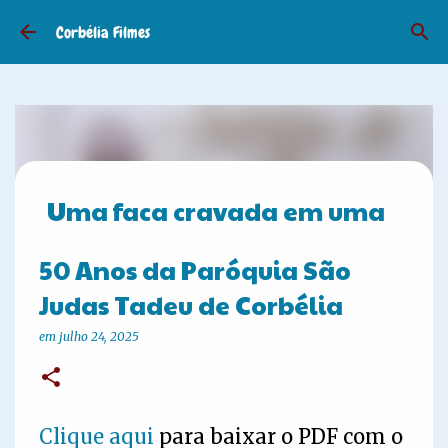
Pular para o conteúdo principal
Corbélia Filmes
Uma faca cravada em uma
bananeira! - Costume
50 Anos da Paróquia São
junino antigo
Judas Tadeu de Corbélia
em
junho 18, 2026
COSTUMES ANTIGOS
em
julho 24, 2025
0
Clique aqui
para baixar o PDF com o