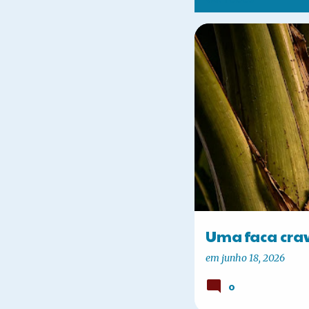
P
COSTUMES ANTIGOS
o
s
t
a
g
e
n
Uma faca cra
s
em
junho 18, 2026
0