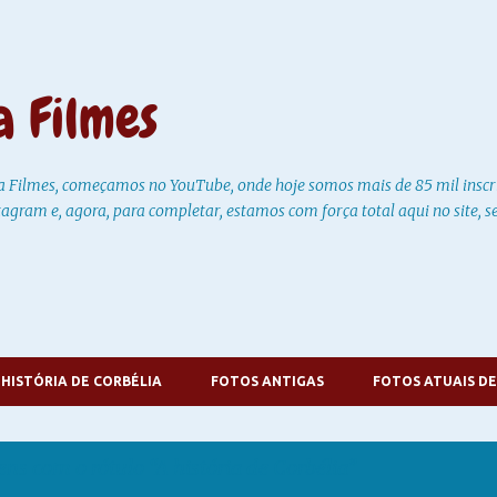
Pular para o conteúdo principal
a Filmes
a Filmes, começamos no YouTube, onde hoje somos mais de 85 mil insc
tagram e, agora, para completar, estamos com força total aqui no site,
 HISTÓRIA DE CORBÉLIA
FOTOS ANTIGAS
FOTOS ATUAIS DE
ens com o rótulo
A história de Corbélia