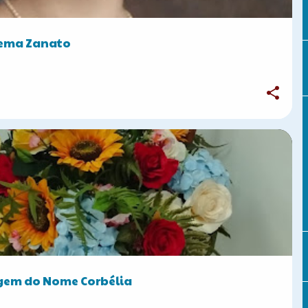
cema Zanato
CURIOSIDADES
igem do Nome Corbélia