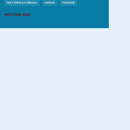
HISTÓRIA DO BRASIL
LIVROS
PARANÁ
RIO GRANDE DO SUL
SUL DO BRASIL
MOSTRAR MAIS